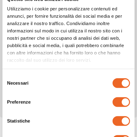
Configurazioni
Utilizziamo i cookie per personalizzare contenuti ed
Virtual FAX
annunci, per fornire funzionalità dei social media e per
Router Internet Fibra
analizzare il nostro traffico. Condividiamo inoltre
informazioni sul modo in cui utilizza il nostro sito con i
Portale MyOlimonTel
nostri partner che si occupano di analisi dei dati web,
PEC – Posta Certificata
pubblicità e social media, i quali potrebbero combinarle
con altre informazioni che ha fornito loro o che hanno
Numero VoIP
raccolto dal suo utilizzo dei loro servizi.
Network
Guide Generiche PC – Windows
Selezione
Necessari
FAQ
del
consenso
Apparati Dispositivi VoIP
Preferenze
APP SoftPhone – Smartphone – PC
Statistiche
Guida rapida alla funzione –