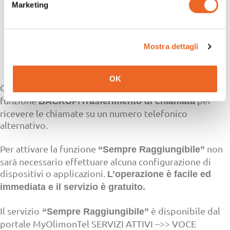
Sempre Raggiungibile
Marketing
BACKUP – Trasferimento di
chiamata – Numero VoIP
Mostra dettagli
OK
Con
è possibile attivare la
NUMERO VoIP OlimonTel
funzione
per
BACKUP/Trasferimento di chiamata
ricevere le chiamate su un numero telefonico
alternativo.
Per attivare la funzione
non
“Sempre Raggiungibile”
sarà necessario effettuare alcuna configurazione di
dispositivi o applicazioni.
L’operazione è facile ed
immediata e il servizio è gratuito.
Il servizio
è disponibile dal
“Sempre Raggiungibile”
portale MyOlimonTel SERVIZI ATTIVI –>> VOCE