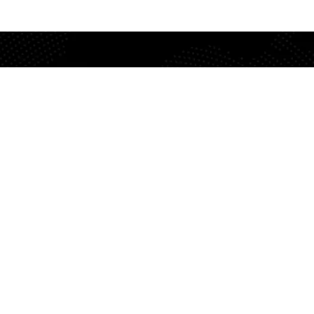
Numero
Configurazioni
Chi
VoIP
siamo
Faq
OlimonTel
Centralino
Contatti
Italia
Cloud
Informativa
02
Privacy
Carta dei
89.36.7072
Internet
servizi
Fibra
Informativa
Cookie
Lavora
Blog
con noi
ConciliaWeb
Registrazione
Indicatori
di qualità