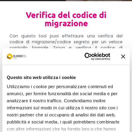
Verifica del codice di
migrazione
Con questo tool puoi effettaure una verifica del
codice di migrazione/codice segreto per un veloce
controllo formale. Trova e verifica il codice di
migrazione o codice segreto del tuo gestore, verifica
Donor e Donating della numerazione.
La verifica fornisce un esito formale ma non dà
garanzia che il codice sia corretto, la richiesta di
Questo sito web utilizza i cookie
migrazione deve sempre essere validata dal gestore
Utilizziamo i cookie per personalizzare contenuti ed
che ha in carico il numero. OlimonTel consiglia
sempre di verificare il codice migrazione da una
annunci, per fornire funzionalità dei social media e per
recentissima fattura o dal portale del gestore stesso.
analizzare il nostro traffico. Condividiamo inoltre
informazioni sul modo in cui utilizza il nostro sito con i
nostri partner che si occupano di analisi dei dati web,
pubblicità e social media, i quali potrebbero combinarle
con altre informazioni che ha fornito loro o che hanno