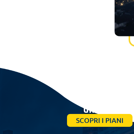
Pa
un click e 
SCOPRI I PIANI