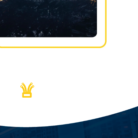
ssa alla Fibra:
la tua connessione vola!