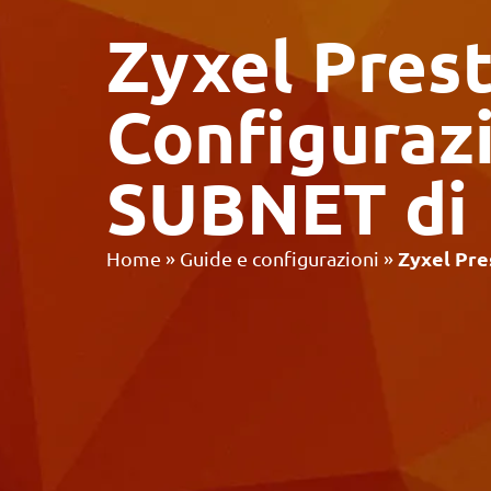
Zyxel Pres
Configuraz
SUBNET di I
Zyxel Pre
Home
»
Guide e configurazioni
»