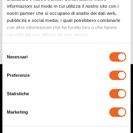
informazioni sul modo in cui utilizza il nostro sito con i
nostri partner che si occupano di analisi dei dati web,
VoIP la guida definitiva, ecco i dieci motivi per cui non
pubblicità e social media, i quali potrebbero combinarle
puoi fare a meno di OlimonTel. Quale è il significato del
con altre informazioni che ha fornito loro o che hanno
VoIP per te ? Quali sono i vantaggi del VoIP rispetto
raccolto dal suo utilizzo dei loro servizi.
alla tecnologia tradizionale ? Hai mai pensato di
abbandonare il vecchio gestore telecom per
Selezione
sfruttare i vantaggi del VoIP ? Se hai […]
Necessari
del
consenso
Preferenze
Numero
Configurazioni
Chi
VoIP
siamo
Statistiche
Faq
Centralino
Contatti
OlimonTel
Cloud
Informativa
Italia
Privacy
Carta dei
Marketing
02
Internet
servizi
89.36.7072
Fibra
Informativa
Cookie
Lavora