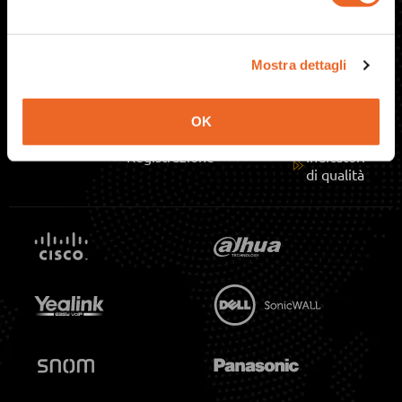
Centralino
Contatti
OlimonTel
Cloud
Informativa
Italia
Privacy
Carta dei
02
Mostra dettagli
Internet
servizi
89.36.7072
Fibra
Informativa
Cookie
Lavora
Blog
con noi
OK
ConciliaWeb
Registrazione
Indicatori
di qualità