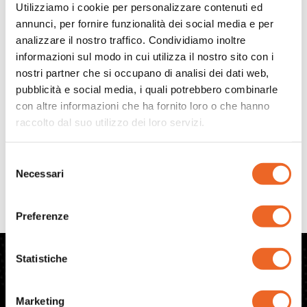
Utilizziamo i cookie per personalizzare contenuti ed
annunci, per fornire funzionalità dei social media e per
analizzare il nostro traffico. Condividiamo inoltre
informazioni sul modo in cui utilizza il nostro sito con i
nostri partner che si occupano di analisi dei dati web,
pubblicità e social media, i quali potrebbero combinarle
Il fax virtuale il futuro delle comunicazioni aziendali In
con altre informazioni che ha fornito loro o che hanno
un mondo in continua evoluzione tecnologica, le
raccolto dal suo utilizzo dei loro servizi.
imprese cercano soluzioni che permettano di
semplificare i processi interni, ridurre i costi operativi e
Selezione
adottare strumenti più sostenibili per la
Necessari
del
comunicazione quotidiana. Il Fax Virtuale di OlimonTel
consenso
rappresenta una risposta concreta a queste esigenze,
offrendo un servizio moderno, […]
Preferenze
Statistiche
Numero
Configurazioni
Chi
VoIP
siamo
Marketing
Faq