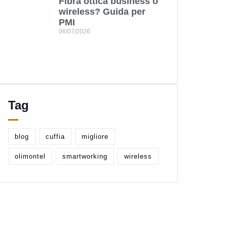
Fibra ottica business o
wireless? Guida per
PMI
06/07/2026
Tag
blog
cuffia
migliore
olimontel
smartworking
wireless