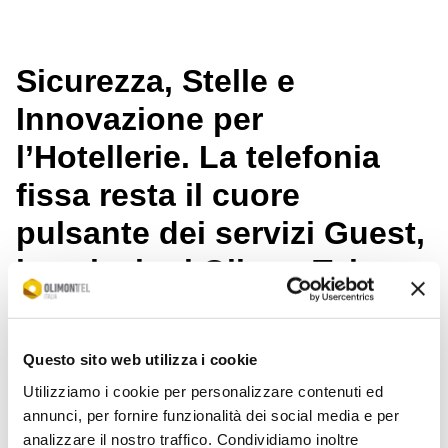
Sicurezza, Stelle e
Innovazione per
l’Hotellerie. La telefonia
fissa resta il cuore
pulsante dei servizi Guest,
le soluzioni OlimonTel
trasformano un obbligo in
un vantaggio competitivo.
Questo sito web utilizza i cookie
Utilizziamo i cookie per personalizzare contenuti ed
Il telefono non è solo uno strumento di cortesia: è
un presidio di sicurezza, un requisito fondamentale
annunci, per fornire funzionalità dei social media e per
per la classificazione stellare e, se integrato
analizzare il nostro traffico. Condividiamo inoltre