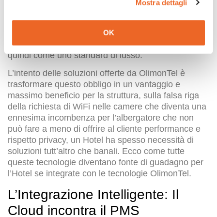
Mostra dettagli
che per gli hotel a
5 stelle
è richiesto il doppio
apparecchio in camera (spesso uno in zona notte e
uno in bagno), a sottolineare come la reperibilità sia
OK
sinonimo di prestigio e cura del cliente, identificato
quindi come uno standard di lusso.
L’intento delle soluzioni offerte da OlimonTel è
trasformare questo obbligo in un vantaggio e
massimo beneficio per la struttura, sulla falsa riga
della richiesta di WiFi nelle camere che diventa una
ennesima incombenza per l’albergatore che non
può fare a meno di offrire al cliente performance e
rispetto privacy, un Hotel ha spesso necessità di
soluzioni tutt’altro che banali. Ecco come tutte
queste tecnologie diventano fonte di guadagno per
l’Hotel se integrate con le tecnologie OlimonTel.
L’Integrazione Intelligente: Il
Cloud incontra il PMS