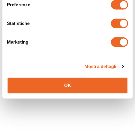
Preferenze
Questo significa però che le connessioni mobili di
fatto garantiscono una buona usabilità nella
maggior parte delle situazioni in cui
gli utenti
Statistiche
necessitano di connettività per le proprie
esigenze
, anche le più complesse. Il quadro è
complessivamente buono e si può continuare a
Marketing
essere ottimisti.
Mostra dettagli
OK